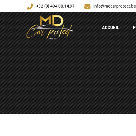
+32 (0) 494.08.14.97
info@mdcarprotect.be
ACCUEIL
P