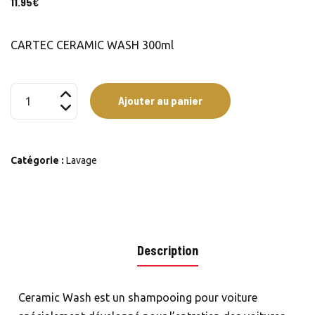
11.95
€
CARTEC CERAMIC WASH 300ml
quantité
Ajouter au panier
de
CARTEC
CERAMIC
Catégorie :
Lavage
WASH
300ml
Description
Ceramic Wash est un shampooing pour voiture